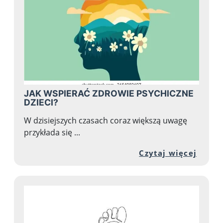
JAK WSPIERAĆ ZDROWIE PSYCHICZNE
DZIECI?
W dzisiejszych czasach coraz większą uwagę
przykłada się ...
Przej
Czytaj więcej