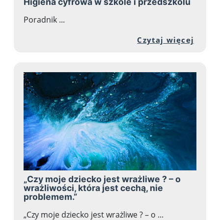
Higiena cyfrowa w szkole i przedszkolu
Poradnik ...
Przej
Czytaj więcej
„Czy moje dziecko jest wrażliwe ? – o
wrażliwości, która jest cechą, nie
problemem.”
„Czy moje dziecko jest wrażliwe ? – o ...