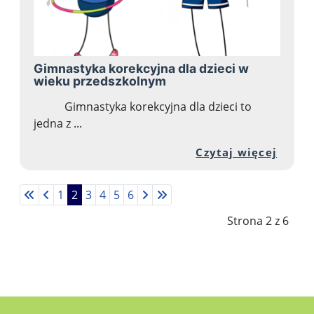
Gimnastyka korekcyjna dla dzieci w
wieku przedszkolnym
Gimnastyka korekcyjna dla dzieci to
jedna z ...
Przej
Czytaj więcej
1
2
3
4
5
6
Strona 2 z 6