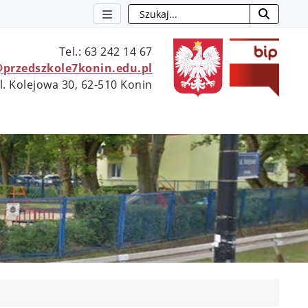
Szukaj
otwie
Tel.: 63 242 14 67
@przedszkole7konin.edu.pl
l. Kolejowa 30, 62-510 Konin