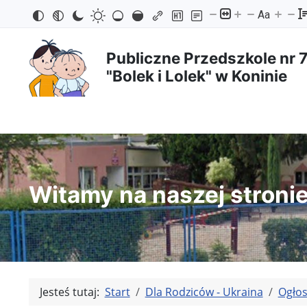
Aa
Przejdź
Przejdź
Przejdź
Przejdź
do
do
do
do
Publiczne Przedszkole nr 
"Bolek i Lolek" w Koninie
treści
menu
wyszukiwarki
mapy
głównej
nawigacyjnego
strony
Witamy na naszej stroni
Jesteś tutaj:
Start
Dla Rodziców - Ukraina
Ogłos