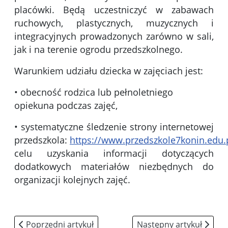
placówki. Będą uczestniczyć w zabawach
ruchowych, plastycznych, muzycznych i
integracyjnych prowadzonych zarówno w sali,
jak i na terenie ogrodu przedszkolnego.
Warunkiem udziału dziecka w zajęciach jest:
• obecność rodzica lub pełnoletniego
opiekuna podczas zajęć,
• systematyczne śledzenie strony internetowej
przedszkola:
https://www.przedszkole7konin.edu.
celu uzyskania informacji dotyczących
dodatkowych materiałów niezbędnych do
organizacji kolejnych zajęć.
Poprzedni artykuł: Nabór 2026/27
Następny artykuł: Dyżu
Poprzedni artykuł
Następny artykuł