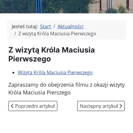
Jesteś tutaj:
Start
Aktualności
Z wizytą Króla Maciusia Pierwszego
Z wizytą Króla Maciusia
Pierwszego
Wizyta Króla Maciusia Pierwszego
Zapraszamy do obejrzenia filmu z okazji wizyty
Króla Maciusia Pierszego
Poprzedni artykuł: Olimpiada sportowa z Bolkiem i Lol
Następny artykuł: Dzień
Poprzedni artykuł
Następny artykuł