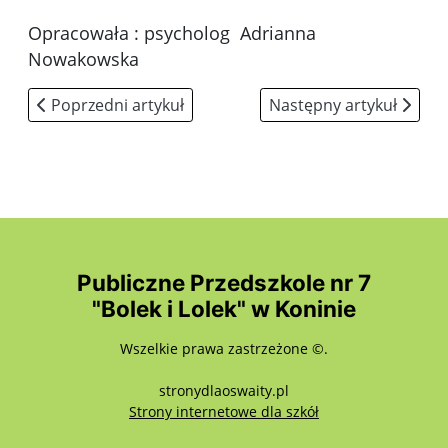
Opracowała : psycholog Adrianna
Nowakowska
Poprzedni artykuł: Telefon wsparcia dla dzieci i rodzic
Następny artykuł: Zrób 
Poprzedni artykuł
Następny artykuł
Publiczne Przedszkole nr 7
"Bolek i Lolek" w Koninie
Wszelkie prawa zastrzeżone ©.
stronydlaoswaity.pl
otwiera się w nowy
Strony internetowe dla szkół