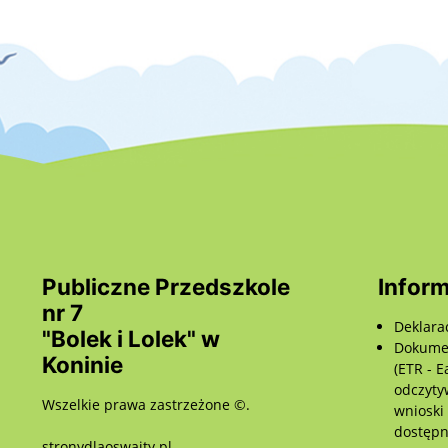
Publiczne Przedszkole
Inform
nr 7
Deklara
"Bolek i Lolek" w
Dokumen
Koninie
(ETR - E
odczyty
Wszelkie prawa zastrzeżone ©.
wnioski
dostępno
stronydlaoswaity.pl