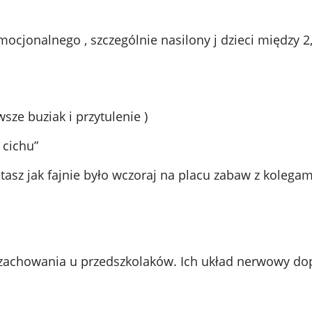
cjonalnego , szczególnie nasilony j dzieci między 2,5
sze buziak i przytulenie )
 cichu”
asz jak fajnie było wczoraj na placu zabaw z kolegam
e zachowania u przedszkolaków. Ich układ nerwowy dop