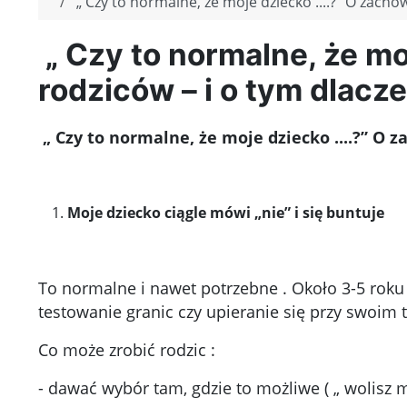
„ Czy to normalne, że moje dziecko ....?” O zacho
„ Czy to normalne, że mo
rodziców – i o tym dlacz
„ Czy to normalne, że moje dziecko ....?” O 
Moje dziecko ciągle mówi „nie” i się buntuje
To normalne i nawet potrzebne . Około 3-5 roku
testowanie granic czy upieranie się przy swoim t
Co może zrobić rodzic :
- dawać wybór tam, gdzie to możliwe ( „ wolisz m