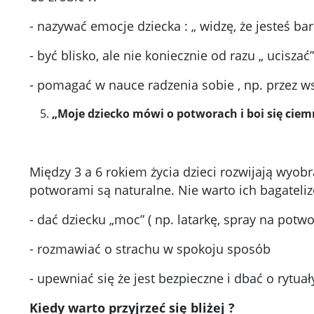
- nazywać emocje dziecka : „ widzę, że jesteś bar
- być blisko, ale nie koniecznie od razu „ uciszać”
- pomagać w nauce radzenia sobie , np. przez 
„Moje dziecko mówi o potworach i boi się ciem
Między 3 a 6 rokiem życia dzieci rozwijają wyobr
potworami są naturalne. Nie warto ich bagateliz
- dać dziecku „moc” ( np. latarkę, spray na potwo
- rozmawiać o strachu w spokoju sposób
- upewniać się że jest bezpieczne i dbać o rytua
Kiedy warto przyjrzeć się bliżej ?