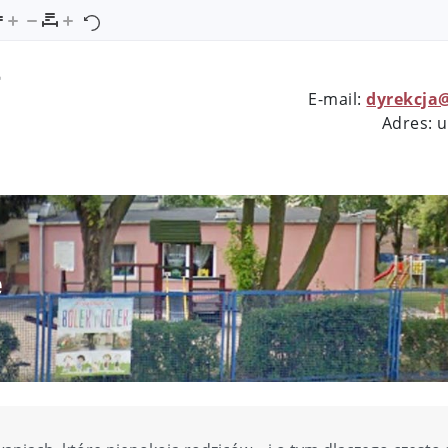
7
E-mail:
dyrekcja
Adres: u
e