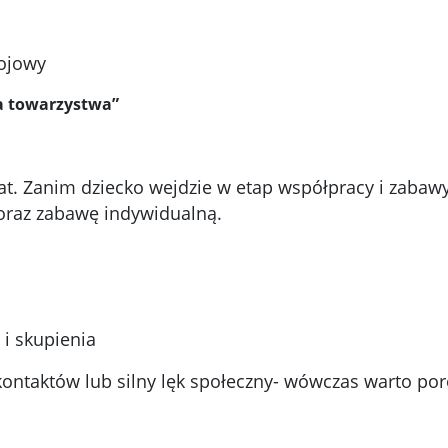
wojowy
ka towarzystwa”
lat. Zanim dziecko wejdzie w etap współpracy i zabaw
) oraz zabawę indywidualną.
i skupienia
 kontaktów lub silny lęk społeczny- wówczas warto p