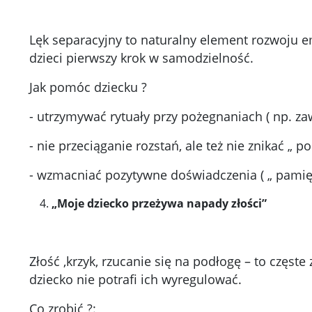
Lęk separacyjny to naturalny element rozwoju emo
dzieci pierwszy krok w samodzielność.
Jak pomóc dziecku ?
- utrzymywać rytuały przy pożegnaniach ( np. zaw
- nie przeciąganie rozstań, ale też nie znikać „ po
- wzmacniać pozytywne doświadczenia ( „ pamięt
„Moje dziecko przeżywa napady złości”
Złość ,krzyk, rzucanie się na podłogę – to częst
dziecko nie potrafi ich wyregulować.
Co zrobić ?: