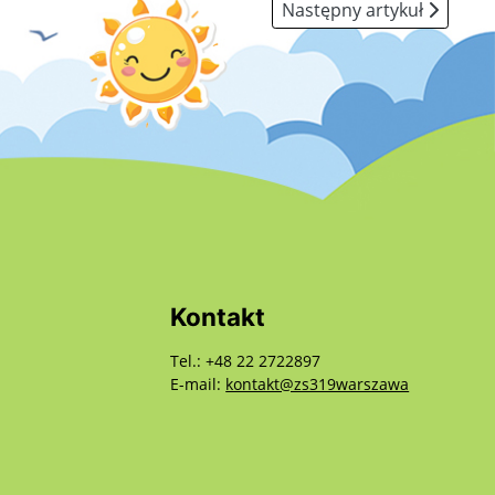
Następny artykuł: „ Mamo,
Następny artykuł
Kontakt
Tel.: +48 22 2722897
E-mail:
kontakt@zs319warszawa