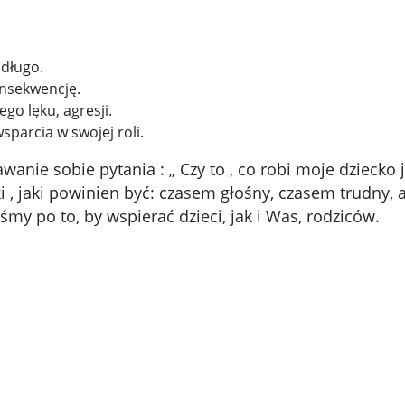
 długo.
onsekwencję.
go lęku, agresji.
sparcia w swojej roli.
anie sobie pytania : „ Czy to , co robi moje dziecko
i , jaki powinien być: czasem głośny, czasem trudny,
my po to, by wspierać dzieci, jak i Was, rodziców.