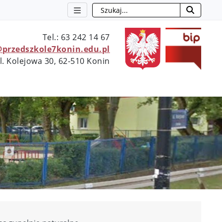
Szukaj
otwie
Tel.: 63 242 14 67
@przedszkole7konin.edu.pl
l. Kolejowa 30, 62-510 Konin