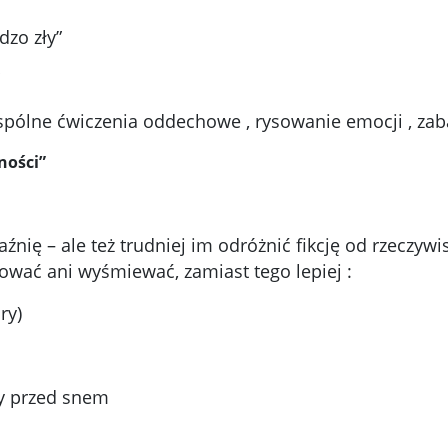
dzo zły”
wspólne ćwiczenia oddechowe , rysowanie emocji , z
ności”
aźnię – ale też trudniej im odróżnić fikcję od rzeczyw
ować ani wyśmiewać, zamiast tego lepiej :
ry)
ły przed snem