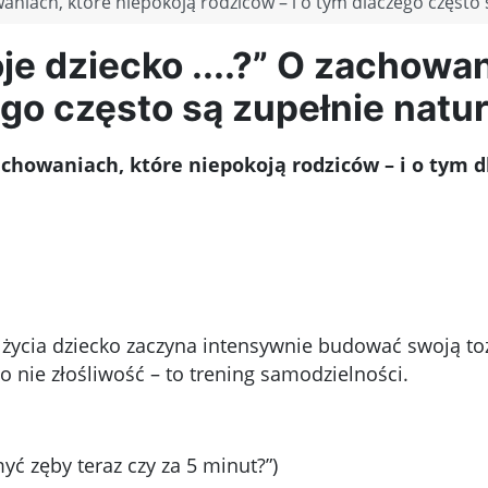
waniach, które niepokoją rodziców – i o tym dlaczego często 
je dziecko ....?” O zachowan
ego często są zupełnie natur
zachowaniach, które niepokoją rodziców – i o tym 
 życia dziecko zaczyna intensywnie budować swoją to
o nie złośliwość – to trening samodzielności.
yć zęby teraz czy za 5 minut?”)